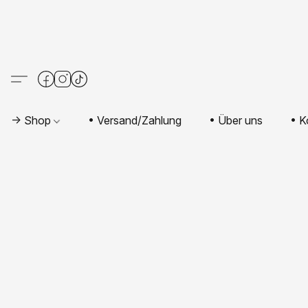
-> Shop
• Versand/Zahlung
• Über uns
• K