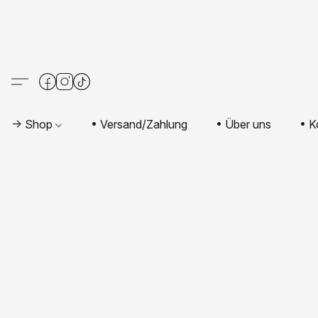
-> Shop
• Versand/Zahlung
• Über uns
• K