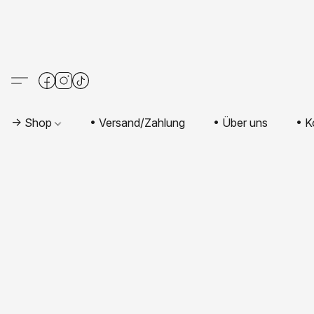
-> Shop
• Versand/Zahlung
• Über uns
• K