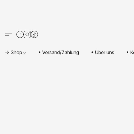
-> Shop
• Versand/Zahlung
• Über uns
• K