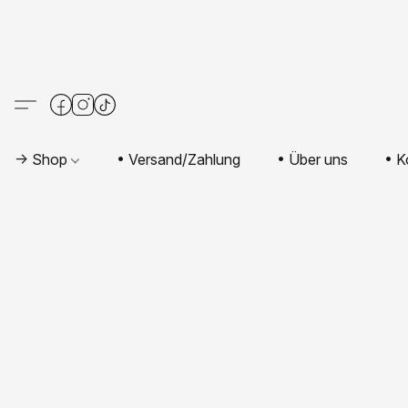
-> Shop
• Versand/Zahlung
• Über uns
• K